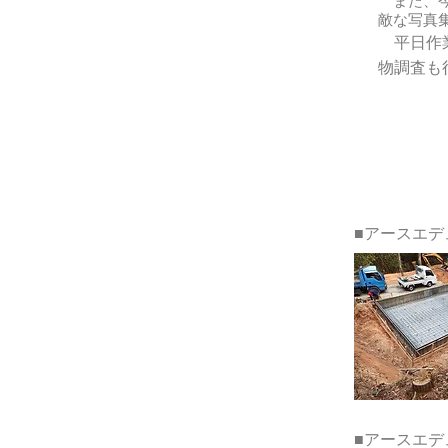
また、今
敵な写真
平日作業
物調査も
■アースエデ
■アースエデ