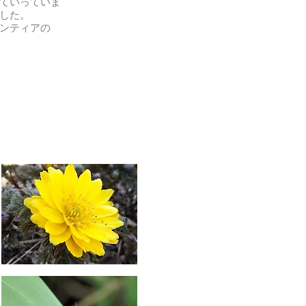
ていっていま
した。
ンティアの
。