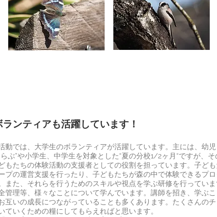
のボランティアも活躍しています！
動では、大学生のボランティアが活躍しています。主には、幼児
くらぶ”や小学生、中学生を対象とした“夏の分校1/2ヶ月“ですが、
どもたちの体験活動の支援者としての役割を担っています。子ども
ープの運営支援を行ったり、子どもたちが森の中で体験できるプロ
。また、それらを行うためのスキルや視点を学ぶ研修を行っていま
全管理等、様々なことについて学んでいます。講師を招き、学ぶこ
お互いの成長につながっていることも多くあります。たくさんのチ
いていくための糧にしてもらえればと思います。