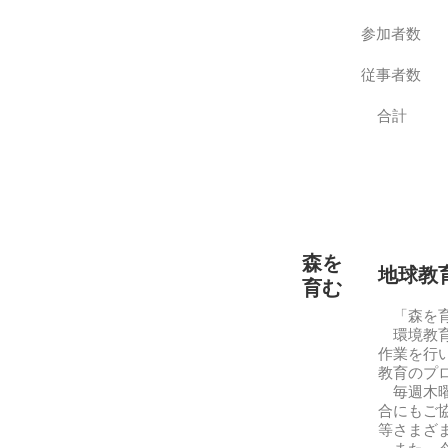
参加者数
​従事者数
合計
森を
地球教
育む
「森を育
環境教育
作業を行
教育のプ
毎週木曜
合にもご
等さまざ