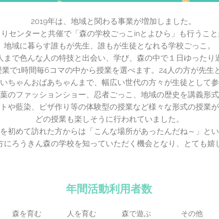
2019年は、地域と関わる事業が増加しました。
りセンターと共催で「森の学校ごっこinとよひら」も行うこ
地域に暮らす誰もが先生、誰もが生徒となれる学校ごっこ。
人まで色んな人の特技と出会い、学び、森の中で１日ゆったり
授業で1時間毎6コマの中から授業を選べます。24人の方が先生
いちゃんおばあちゃんまで、幅広い世代の方々が生徒として参
葉のファッションショー、忍者ごっこ、地域の歴史を講義形式
トや藍染、ピザ作り等の体験型の授業など様々な形式の授業が
どの授業も楽しそうに行われていました。
を初めて訪れた方からは「こんな場所があったんだね～」とい
方にろうきん森の学校を知っていただく機会となり、とても嬉
年間活動利用者数
森を育む
人を育む
森で遊ぶ
その他