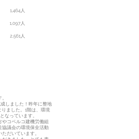
1,464人
1,097人
2,561人
す。
完成しました！昨年に整地
なりました。1階は、環境
スとなっています。
方やコベルコ建機労働組
祉協議会の環境保全活動
いただいています。