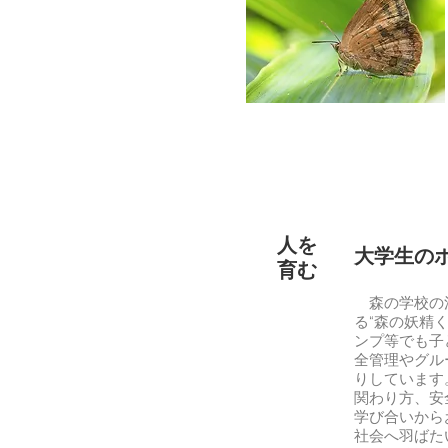
人を
​大学生
育む
森の学校の活
る“森の妖精
ンプ等でも子
全管理やグル
りしています
関わり方、安
学び合いから
社会へ羽ばた