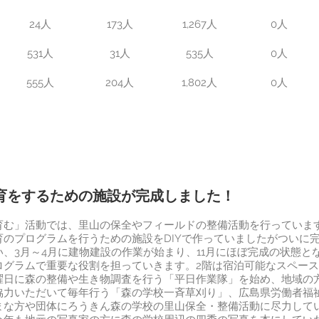
24人
173人
1,267人
0人
531人
31人
535人
0人
555人
204人
1,802人
0人
育をするための施設が完成しました！
む」活動では、里山の保全やフィールドの整備活動を行っていま
のプログラムを行うための施設をDIYで作っていましたがついに
い、3月～4月に建物建設の作業が始まり、11月にほぼ完成の状態と
ログラムで重要な役割を担っていきます。2階は宿泊可能なスペー
日に森の整備や生き物調査を行う「平日作業隊」を始め、地域の
協力いただいて毎年行う「森の学校一斉草刈り」、広島県労働者福
まな方や団体にろうきん森の学校の里山保全・整備活動に尽力して