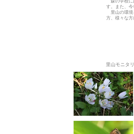
森の学校には
す。また、今
里山の環境を
方、様々な方
里山モニタリ