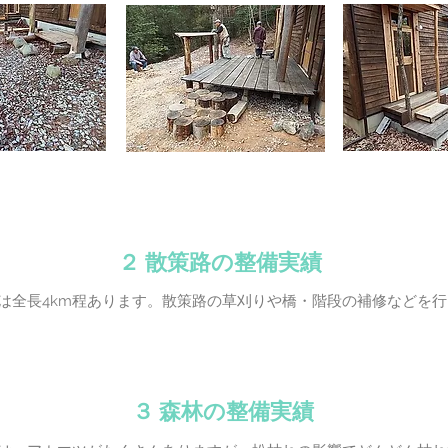
​２ 散策路の整備実績
路は全長4km程あります。散策路の草刈りや橋・階段の補修などを
​３ 森林の整備実績