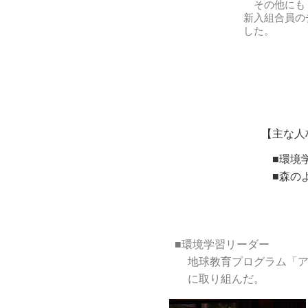
その他にも「
新入組合員の
した。
【主な人
■環境学
■森のよ
​■環境学習リーダー
地球教育プログラム「
に取り組んだ。