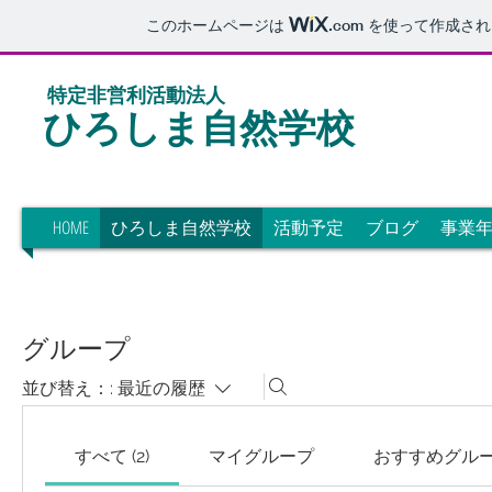
このホームページは
.com
を使って作成され
特定非営利活動法人
​ひろしま自然学校
HOME
ひろしま自然学校
活動予定
ブログ
事業
グループ
並び替え：:
最近の履歴
すべて (2)
マイグループ
おすすめグル